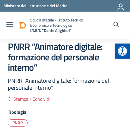
Vai ai contenuti
Vai al menu di navigazione
Vai al footer
Ministero dell'Istruzione e del Merito
Scuola statale - Istituto Tecnico
Economico e Tecnologico
I.T.E.T. "Dante Alighieri"
Apr
PNRR “Animatore digitale:
formazione del personale
interno”
PNRR "Animatore digitale: formazione del
personale interno"
Stampa / Condividi
Tipologia
PNRR