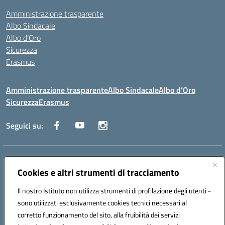
Amministrazione trasparente
Albo Sindacale
Albo d’Oro
Sicurezza
Erasmus
Amministrazione trasparente
Albo Sindacale
Albo d’Oro
Sicurezza
Erasmus
Seguici su:
Indirizzo:
Via G. Gentile 4, 71042 Cerignola (FG)
Centralino:
Cookies e altri strumenti di tracciamento
0885.426034
Email:
FGTD02000P@istruzione.it
Posta elettronica certificata (PEC):
fgtd02000p@pec.istruzione.it
Il nostro Istituto non utilizza strumenti di profilazione degli utenti -
Codice fiscale: 81002930717
sono utilizzati esclusivamente cookies tecnici necessari al
Codice meccanografico:
FGTD02000P
corretto funzionamento del sito, alla fruibilità dei servizi
Codice unico di fatturazione (CUF): UFUN7Y