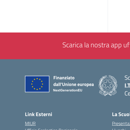
Scarica la nostra app uff
Sc
I.
Ce
— 
Link Esterni
La Scuo
MIUR
Presenta