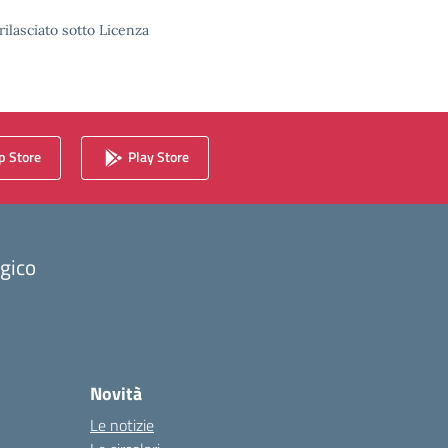
rilasciato sotto Licenza
 Store
Play Store
ogico
Novità
Le notizie