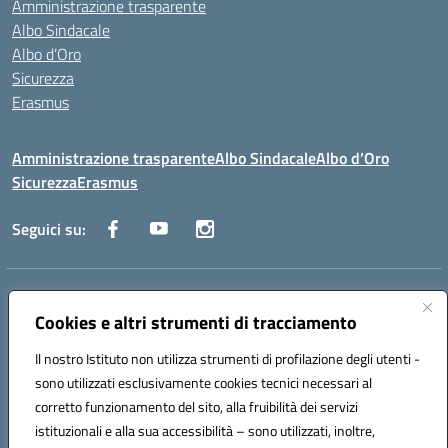
Amministrazione trasparente
Albo Sindacale
Albo d’Oro
Sicurezza
Erasmus
Amministrazione trasparente
Albo Sindacale
Albo d’Oro
Sicurezza
Erasmus
Seguici su:
Indirizzo:
Via G. Gentile 4, 71042 Cerignola (FG)
Centralino:
Cookies e altri strumenti di tracciamento
0885.426034
Email:
FGTD02000P@istruzione.it
Posta elettronica certificata (PEC):
fgtd02000p@pec.istruzione.it
Il nostro Istituto non utilizza strumenti di profilazione degli utenti -
Codice fiscale: 81002930717
sono utilizzati esclusivamente cookies tecnici necessari al
Codice meccanografico:
FGTD02000P
corretto funzionamento del sito, alla fruibilità dei servizi
Codice unico di fatturazione (CUF): UFUN7Y
istituzionali e alla sua accessibilità – sono utilizzati, inoltre,