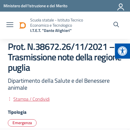
Vai ai contenuti
Vai al menu di navigazione
Vai al footer
Ministero dell'Istruzione e del Merito
Scuola statale - Istituto Tecnico
Economico e Tecnologico
I.T.E.T. "Dante Alighieri"
Apr
Prot. N.38672.26/11/2021 –
Trasmissione note della regione
puglia
Dipartimento della Salute e del Benessere
animale
Stampa / Condividi
Tipologia
Emergenza