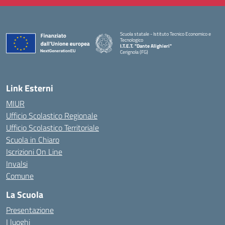
Scuola statale - Istituto Tecnico Economico e
Tecnologico
I.T.E.T. "Dante Alighieri"
Cerignola (FG)
— Visita la pagina iniziale della scuola
Link Esterni
MIUR
Ufficio Scolastico Regionale
Ufficio Scolastico Territoriale
Scuola in Chiaro
Iscrizioni On Line
Invalsi
Comune
La Scuola
Presentazione
I luoghi