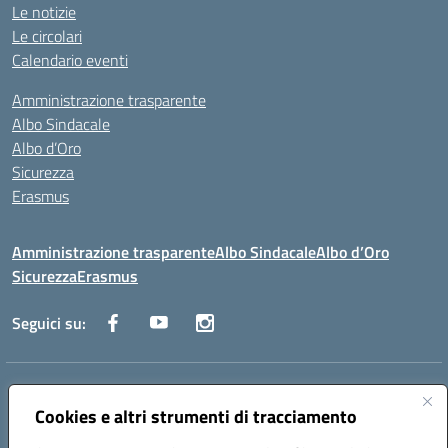
Le notizie
Le circolari
Calendario eventi
Amministrazione trasparente
Albo Sindacale
Albo d’Oro
Sicurezza
Erasmus
Amministrazione trasparente
Albo Sindacale
Albo d’Oro
Sicurezza
Erasmus
Seguici su:
Indirizzo:
Via G. Gentile 4, 71042 Cerignola (FG)
Centralino:
Cookies e altri strumenti di tracciamento
0885.426034
Email:
FGTD02000P@istruzione.it
Posta elettronica certificata (PEC):
fgtd02000p@pec.istruzione.it