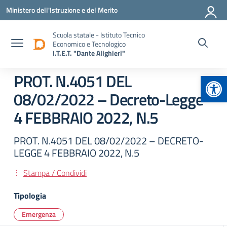
Vai ai contenuti
Vai al menu di navigazione
Vai al footer
Ministero dell'Istruzione e del Merito
Scuola statale - Istituto Tecnico
Economico e Tecnologico
I.T.E.T. "Dante Alighieri"
Apr
PROT. N.4051 DEL
08/02/2022 – Decreto-Legge
4 FEBBRAIO 2022, N.5
PROT. N.4051 DEL 08/02/2022 – DECRETO-
LEGGE 4 FEBBRAIO 2022, N.5
Stampa / Condividi
Tipologia
Emergenza