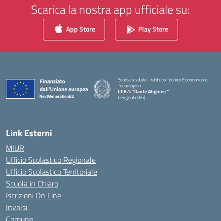
Scarica la nostra app ufficiale su:
App Store
Play Store
Scuola statale - Istituto Tecnico Economico e
Tecnologico
I.T.E.T. "Dante Alighieri"
Cerignola (FG)
— Visita la pagina iniziale della scuola
Link Esterni
MIUR
Ufficio Scolastico Regionale
Ufficio Scolastico Territoriale
Scuola in Chiaro
Iscrizioni On Line
Invalsi
Comune