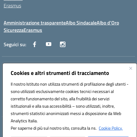
Erasmus
Amministrazione trasparente
Albo Sindacale
Albo d’Oro
Sicurezza
Erasmus
Seguici su:
Indirizzo:
Via G. Gentile 4, 71042 Cerignola (FG)
Centralino:
Cookies e altri strumenti di tracciamento
0885.426034
Email:
FGTD02000P@istruzione.it
Posta elettronica certificata (PEC):
fgtd02000p@pec.istruzione.it
Il nostro Istituto non utilizza strumenti di profilazione degli utenti -
Codice fiscale: 81002930717
sono utilizzati esclusivamente cookies tecnici necessari al
Codice meccanografico:
FGTD02000P
corretto funzionamento del sito, alla fruibilità dei servizi
Codice unico di fatturazione (CUF): UFUN7Y
istituzionali e alla sua accessibilità – sono utilizzati, inoltre,
strumenti statistici anonimizzati messi a disposizione da Web
Analytics Italia.
Hosting & Powered by 3D Solution S.r.l.
Per saperne di più sul nostro sito, consulta la ns.
Cookie Policy.
Concept & Design by Designers Italia