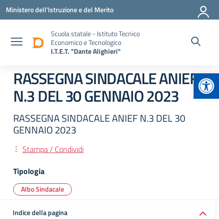
Vai ai contenuti
Vai al menu di navigazione
Vai al footer
Ministero dell'Istruzione e del Merito
Scuola statale - Istituto Tecnico
Economico e Tecnologico
I.T.E.T. "Dante Alighieri"
Apr
RASSEGNA SINDACALE ANIEF
N.3 DEL 30 GENNAIO 2023
RASSEGNA SINDACALE ANIEF N.3 DEL 30
GENNAIO 2023
Stampa / Condividi
Tipologia
Albo Sindacale
Indice della pagina