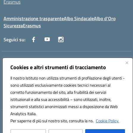
Erasmus
Amministrazione trasparente
Albo Sindacale
Albo d’Oro
Sicurezza
Erasmus
Seguici su:
Indirizzo:
Via G. Gentile 4, 71042 Cerignola (FG)
Centralino:
Cookies e altri strumenti di tracciamento
0885.426034
Email:
FGTD02000P@istruzione.it
Posta elettronica certificata (PEC):
fgtd02000p@pec.istruzione.it
Il nostro Istituto non utilizza strumenti di profilazione degli utenti -
Codice fiscale: 81002930717
sono utilizzati esclusivamente cookies tecnici necessari al
Codice meccanografico:
FGTD02000P
corretto funzionamento del sito, alla fruibilità dei servizi
Codice unico di fatturazione (CUF): UFUN7Y
istituzionali e alla sua accessibilità – sono utilizzati, inoltre,
strumenti statistici anonimizzati messi a disposizione da Web
Analytics Italia.
Hosting & Powered by 3D Solution S.r.l.
Per saperne di più sul nostro sito, consulta la ns.
Cookie Policy.
Concept & Design by Designers Italia