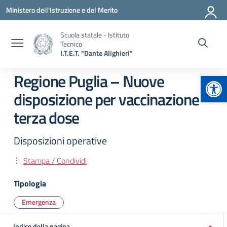
Vai ai contenuti
Vai al menu di navigazione
Vai al footer
Ministero dell'Istruzione e del Merito
Scuola statale - Istituto
Tecnico
I.T.E.T. "Dante Alighieri"
Apr
Regione Puglia – Nuove
disposizione per vaccinazione
terza dose
Disposizioni operative
Stampa / Condividi
Tipologia
Emergenza
Indice della pagina