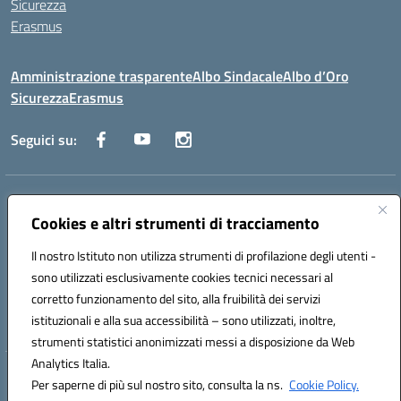
Sicurezza
Erasmus
Amministrazione trasparente
Albo Sindacale
Albo d’Oro
Sicurezza
Erasmus
Seguici su:
Indirizzo:
Via G. Gentile 4, 71042 Cerignola (FG)
Centralino:
Cookies e altri strumenti di tracciamento
0885.426034
Email:
FGTD02000P@istruzione.it
Posta elettronica certificata (PEC):
fgtd02000p@pec.istruzione.it
Il nostro Istituto non utilizza strumenti di profilazione degli utenti -
Codice fiscale: 81002930717
sono utilizzati esclusivamente cookies tecnici necessari al
Codice meccanografico:
FGTD02000P
corretto funzionamento del sito, alla fruibilità dei servizi
Codice unico di fatturazione (CUF): UFUN7Y
istituzionali e alla sua accessibilità – sono utilizzati, inoltre,
strumenti statistici anonimizzati messi a disposizione da Web
Analytics Italia.
Hosting & Powered by 3D Solution S.r.l.
Per saperne di più sul nostro sito, consulta la ns.
Cookie Policy.
Concept & Design by Designers Italia