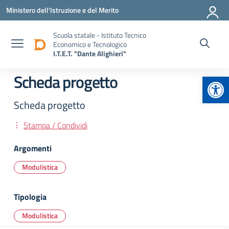
Vai ai contenuti
Vai al menu di navigazione
Vai al footer
Ministero dell'Istruzione e del Merito
Scuola statale - Istituto Tecnico
Economico e Tecnologico
I.T.E.T. "Dante Alighieri"
Apr
Scheda progetto
Scheda progetto
Stampa / Condividi
Argomenti
Modulistica
Tipologia
Modulistica