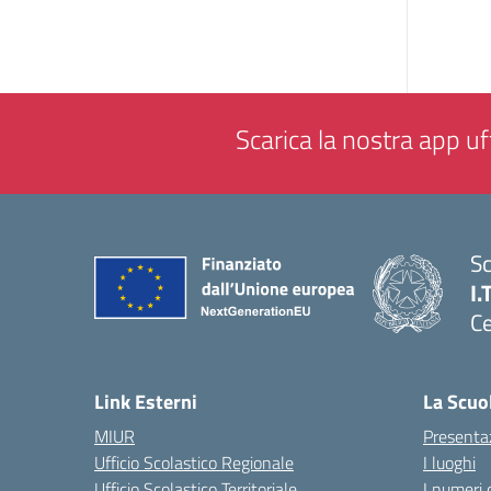
Scarica la nostra app uff
Sc
I.
Ce
— 
Link Esterni
La Scuo
MIUR
Presenta
Ufficio Scolastico Regionale
I luoghi
Ufficio Scolastico Territoriale
I numeri 