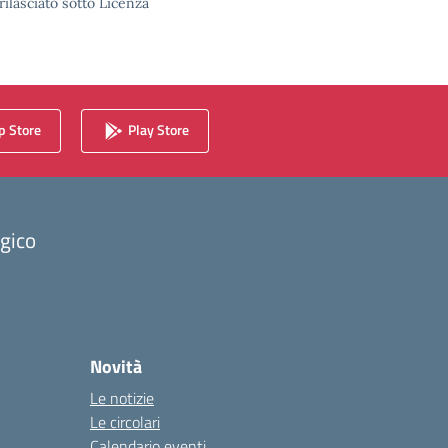
rilasciato sotto Licenza
 Store
Play Store
ogico
Novità
Le notizie
Le circolari
Calendario eventi