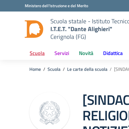
Vai ai contenuti
Vai al menu di navigazione
Vai al footer
Ministero dell'Istruzione e del Merito
Scuola statale - Istituto Tecn
I.T.E.T. "Dante Alighieri"
Cerignola (FG)
Scuola
Servizi
Novità
Didattica
Home
Scuola
Le carte della scuola
[SINDA
[SINDAC
RELIGIO