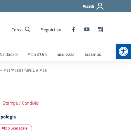
Accedi
Cerca
Seguici su:
Apr
 Sindacale
Albo d’Oro
Sicurezza
Erasmus
E – ALL’ALBO SINDACALE
Stampa / Condividi
ipologia
Albo Sindacale