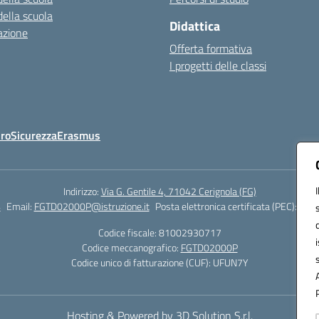
della scuola
Didattica
azione
Offerta formativa
I progetti delle classi
Oro
Sicurezza
Erasmus
Indirizzo:
Via G. Gentile 4, 71042 Cerignola (FG)
4
Email:
FGTD02000P@istruzione.it
Posta elettronica certificata (PEC):
fgtd
Codice fiscale: 81002930717
Codice meccanografico:
FGTD02000P
Codice unico di fatturazione (CUF): UFUN7Y
Hosting & Powered by 3D Solution S.r.l.