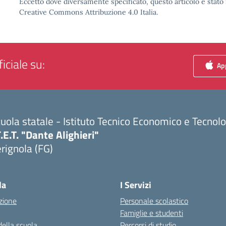
Eccetto dove diversamente specificato, questo articolo è stato 
Creative Commons Attribuzione 4.0 Italia.
iciale su:
App
uola statale - Istituto Tecnico Economico e Tecnol
T.E.T. "Dante Alighieri"
rignola (FG)
Visita la pagina iniziale della scuola
la
I Servizi
zione
Personale scolastico
Famiglie e studenti
della scuola
Percorsi di studio