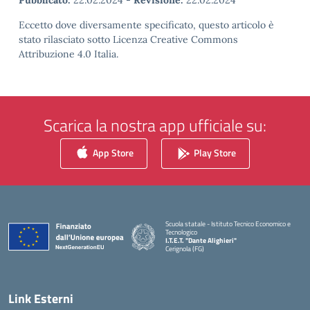
Pubblicato:
22.02.2024
-
Revisione:
22.02.2024
Eccetto dove diversamente specificato, questo articolo è
stato rilasciato sotto Licenza Creative Commons
Attribuzione 4.0 Italia.
Scarica la nostra app ufficiale su:
App Store
Play Store
Scuola statale - Istituto Tecnico Economico e
Tecnologico
I.T.E.T. "Dante Alighieri"
Cerignola (FG)
— Visita la pagina iniziale della scuola
Link Esterni