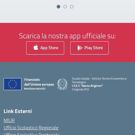
Scarica la nostra app ufficiale su:
App Store
Play Store
Scuola statale - Istituto Tecnico Economico e
Tecnologico
I.T.E.T. "Dante Alighieri"
Cerignola (FG)
— Visita la pagina iniziale della scuola
Link Esterni
MIUR
Ufficio Scolastico Regionale
Ufficio Scolastico Territoriale