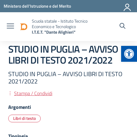
Vai ai contenuti
Vai al menu di navigazione
Vai al footer
Ministero dell'Istruzione e del Merito
Scuola statale - Istituto Tecnico
Economico e Tecnologico
I.T.E.T. "Dante Alighieri"
Apr
STUDIO IN PUGLIA – AVVISO
LIBRI DI TESTO 2021/2022
STUDIO IN PUGLIA – AVVISO LIBRI DI TESTO
2021/2022
Stampa / Condividi
Argomenti
Libri di testo
Tipologia