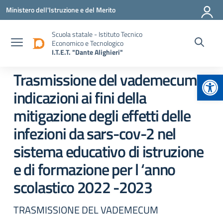
Vai ai contenuti
Vai al menu di navigazione
Vai al footer
Ministero dell'Istruzione e del Merito
Scuola statale - Istituto Tecnico
Economico e Tecnologico
I.T.E.T. "Dante Alighieri"
Apr
Trasmissione del vademecum –
indicazioni ai fini della
mitigazione degli effetti delle
infezioni da sars-cov-2 nel
sistema educativo di istruzione
e di formazione per l ‘anno
scolastico 2022 -2023
TRASMISSIONE DEL VADEMECUM