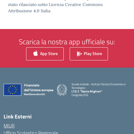
stato rilasciato sotto Licenza Creative Commons
Attribuzione 4.0 Italia.
Scarica la nostra app ufficiale su:
App Store
Play Store
Scuola statale - Istituto Tecnico Economico e
Tecnologico
I.T.E.T. "Dante Alighieri"
Cerignola (FG)
— Visita la pagina iniziale della scuola
Link Esterni
MIUR
Ufficio Scolastico Regionale