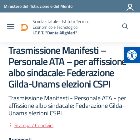
Vai ai contenuti
Vai al menu di navigazione
Vai al footer
Ministero dell'Istruzione e del Merito
Scuola statale - Istituto Tecnico
Economico e Tecnologico
I.T.E.T. "Dante Alighieri"
Apr
Trasmissione Manifesti –
Personale ATA – per affissione
albo sindacale: Federazione
Gilda-Unams elezioni CSPI
Trasmissione Manifesti - Personale ATA - per
affissione albo sindacale: Federazione Gilda-
Unams elezioni CSPI
Stampa / Condividi
Argomenti