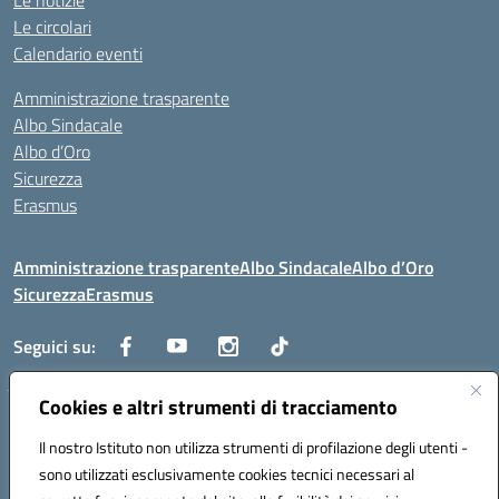
Le notizie
Le circolari
Calendario eventi
Amministrazione trasparente
Albo Sindacale
Albo d’Oro
Sicurezza
Erasmus
Amministrazione trasparente
Albo Sindacale
Albo d’Oro
Sicurezza
Erasmus
Seguici su:
Cookies e altri strumenti di tracciamento
Indirizzo:
Via G. Gentile 4, 71042 Cerignola (FG)
Centralino:
Il nostro Istituto non utilizza strumenti di profilazione degli utenti -
0885.426034
Email:
FGTD02000P@istruzione.it
Posta elettronica certificata (PEC):
fgtd02000p@pec.istruzione.it
sono utilizzati esclusivamente cookies tecnici necessari al