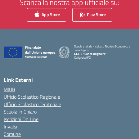
Scarica la nostra app ufficiale su:
App Store
Play Store
Scuola statale - Istituto Tecnico Economico e
Tecnologico
I.T.E.T. "Dante Alighieri"
Cerignola (FG)
— Visita la pagina iniziale della scuola
Link Esterni
MIUR
Ufficio Scolastico Regionale
Ufficio Scolastico Territoriale
Scuola in Chiaro
Iscrizioni On Line
Invalsi
Comune