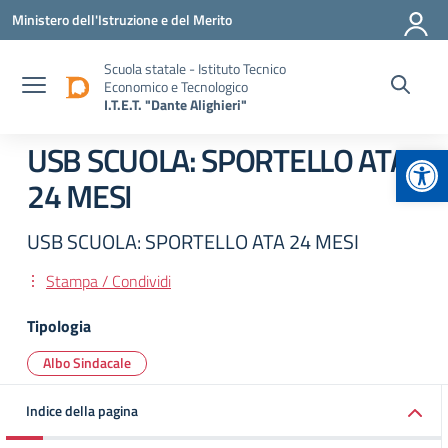
Vai ai contenuti
Vai al menu di navigazione
Vai al footer
Ministero dell'Istruzione e del Merito
Scuola statale - Istituto Tecnico
Economico e Tecnologico
I.T.E.T. "Dante Alighieri"
Apr
USB SCUOLA: SPORTELLO ATA
24 MESI
USB SCUOLA: SPORTELLO ATA 24 MESI
Stampa / Condividi
Tipologia
Albo Sindacale
Indice della pagina