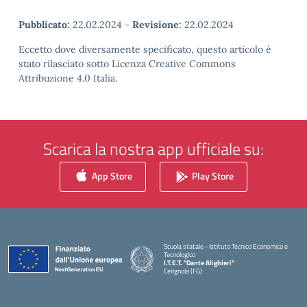
Pubblicato:
22.02.2024
-
Revisione:
22.02.2024
Eccetto dove diversamente specificato, questo articolo è
stato rilasciato sotto Licenza Creative Commons
Attribuzione 4.0 Italia.
Scarica la nostra app ufficiale su:
App Store
Play Store
Scuola statale - Istituto Tecnico Economico e
Tecnologico
I.T.E.T. "Dante Alighieri"
Cerignola (FG)
— Visita la pagina iniziale della scuola