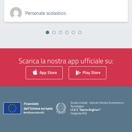
Personale scolastico
Scarica la nostra app ufficiale su:
App Store
Play Store
Scuola statale - Istituto Tecnico Economico e
Tecnologico
I.T.E.T. "Dante Alighieri"
Cerignola (FG)
— Visita la pagina iniziale della scuola