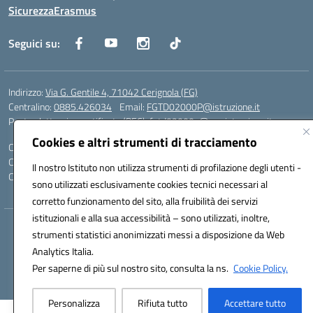
Sicurezza
Erasmus
Seguici su:
Indirizzo:
Via G. Gentile 4, 71042 Cerignola (FG)
Centralino:
0885.426034
Email:
FGTD02000P@istruzione.it
Posta elettronica certificata (PEC):
fgtd02000p@pec.istruzione.it
Cookies e altri strumenti di tracciamento
Codice fiscale: 81002930717
Codice meccanografico:
FGTD02000P
Il nostro Istituto non utilizza strumenti di profilazione degli utenti -
Codice unico di fatturazione (CUF): UFUN7Y
sono utilizzati esclusivamente cookies tecnici necessari al
corretto funzionamento del sito, alla fruibilità dei servizi
istituzionali e alla sua accessibilità – sono utilizzati, inoltre,
Hosting & Powered by 3D Solution S.r.l.
strumenti statistici anonimizzati messi a disposizione da Web
Concept & Design by Designers Italia
Analytics Italia.
Per saperne di più sul nostro sito, consulta la ns.
Cookie Policy.
Personalizza
Rifiuta tutto
Accettare tutto