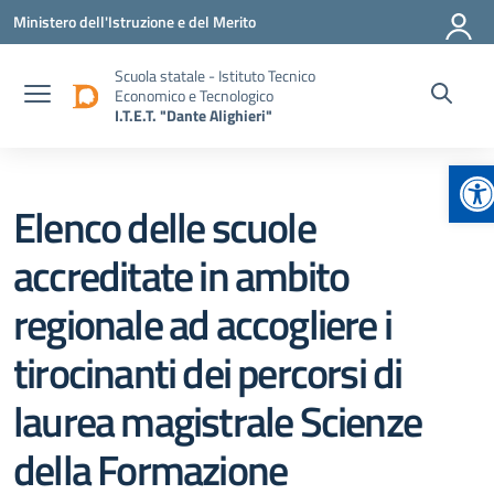
Vai ai contenuti
Vai al menu di navigazione
Vai al footer
Ministero dell'Istruzione e del Merito
Scuola statale - Istituto Tecnico
Economico e Tecnologico
I.T.E.T. "Dante Alighieri"
Ap
Elenco delle scuole
accreditate in ambito
regionale ad accogliere i
tirocinanti dei percorsi di
laurea magistrale Scienze
della Formazione