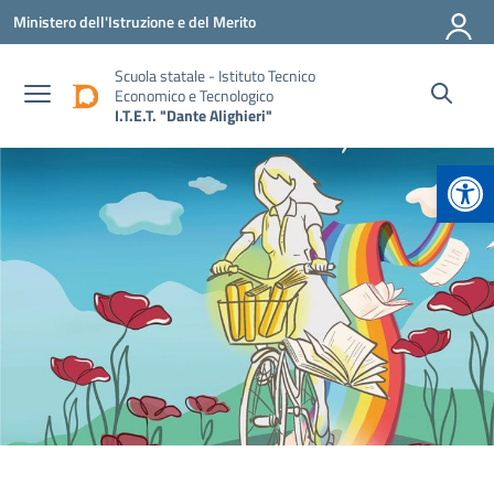
Vai ai contenuti
Vai al menu di navigazione
Vai al footer
Ministero dell'Istruzione e del Merito
Scuola statale - Istituto Tecnico
Economico e Tecnologico
I.T.E.T. "Dante Alighieri"
Apr