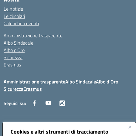
Le notizie
Le circolari
Calendario eventi
Amministrazione trasparente
Albo Sindacale
Albo d’Oro
Sicurezza
Erasmus
Amministrazione trasparente
Albo Sindacale
Albo d’Oro
Sicurezza
Erasmus
Seguici su:
Indirizzo:
Via G. Gentile 4, 71042 Cerignola (FG)
Centralino:
Cookies e altri strumenti di tracciamento
0885.426034
Email:
FGTD02000P@istruzione.it