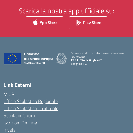
Scarica la nostra app ufficiale su:
App Store
Play Store
Scuola statale - Istituto Tecnico Economico e
Tecnologico
I.T.E.T. "Dante Alighieri"
Cerignola (FG)
— Visita la pagina iniziale della scuola
Link Esterni
MIUR
Ufficio Scolastico Regionale
Ufficio Scolastico Territoriale
Scuola in Chiaro
Iscrizioni On Line
Invalsi