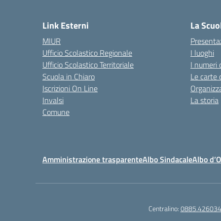
— 
Link Esterni
La Scuo
MIUR
Presenta
Ufficio Scolastico Regionale
I luoghi
Ufficio Scolastico Territoriale
I numeri 
Scuola in Chiaro
Le carte 
Iscrizioni On Line
Organizz
Invalsi
La storia
Comune
Amministrazione trasparente
Albo Sindacale
Albo d’
Centralino:
0885.42603