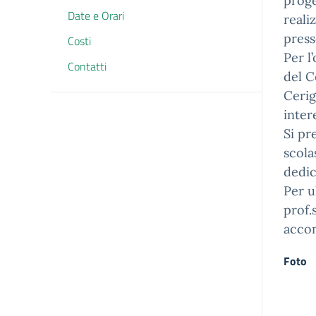
proge
Date e Orari
reali
press
Costi
Per l
Contatti
del C
Cerig
inter
Si pr
scola
dedic
Per u
prof.
accom
Foto