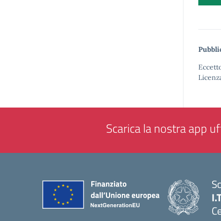
Pubbli
Eccetto
Licenz
Scarica la nostra app uff
Sc
I.
Ce