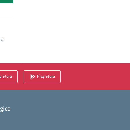
to
 Store
Play Store
ogico