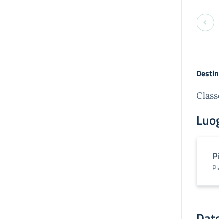
Destin
Class
Luo
P
Pi
Date