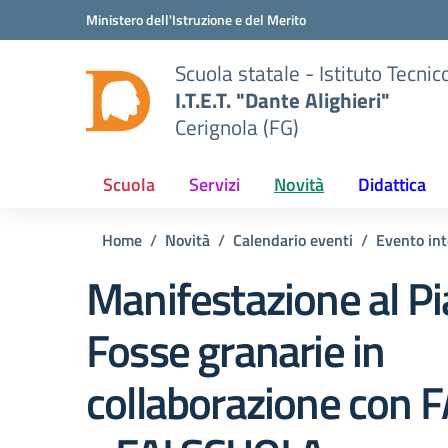
Vai ai contenuti
Vai al menu di navigazione
Vai al footer
Ministero dell'Istruzione e del Merito
Scuola statale - Istituto Tecn
I.T.E.T. "Dante Alighieri"
Cerignola (FG)
Scuola
Servizi
Novità
Didattica
Home
Novità
Calendario eventi
Evento in
Manifestazione al Pi
Fosse granarie in
collaborazione con 