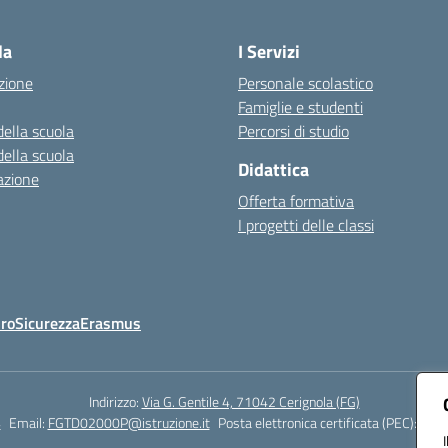
Visita la pagina iniziale della scuola
la
I Servizi
zione
Personale scolastico
Famiglie e studenti
della scuola
Percorsi di studio
della scuola
Didattica
azione
Offerta formativa
I progetti delle classi
Oro
Sicurezza
Erasmus
Indirizzo:
Via G. Gentile 4, 71042 Cerignola (FG)
4
Email:
FGTD02000P@istruzione.it
Posta elettronica certificata (PEC):
fgtd