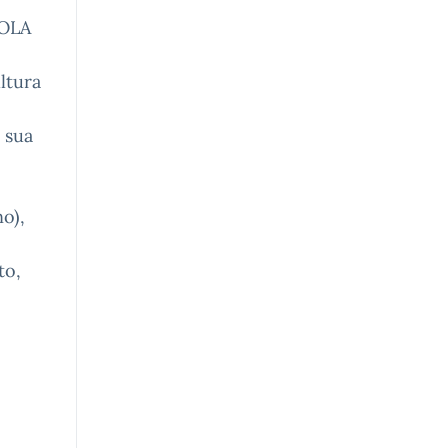
UOLA
ultura
a sua
o),
to,