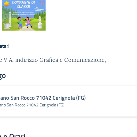
atari
e V A, indirizzo Grafica e Comunicazione,
go
iano San Rocco 71042 Cerignola (FG)
ano San Rocco 71042 Cerignola (FG)
 e Orari