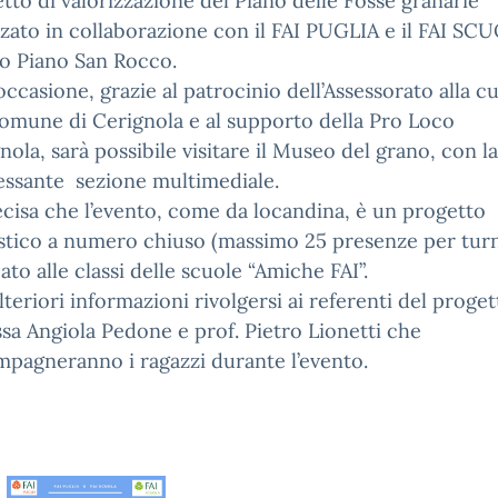
tto di valorizzazione del Piano delle Fosse granarie
zzato in collaborazione con il FAI PUGLIA e il FAI SC
o Piano San Rocco.
’occasione, grazie al patrocinio dell’Assessorato alla c
omune di Cerignola e al supporto della Pro Loco
nola, sarà possibile visitare il Museo del grano, con l
essante sezione multimediale.
ecisa che l’evento, come da locandina, è un progetto
stico a numero chiuso (massimo 25 presenze per turn
ato alle classi delle scuole “Amiche FAI”.
lteriori informazioni rivolgersi ai referenti del proget
ssa Angiola Pedone e prof. Pietro Lionetti che
pagneranno i ragazzi durante l’evento.