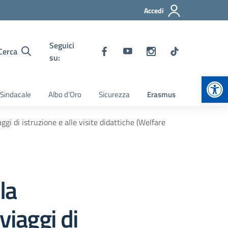
Accedi
Seguici
Cerca
su:
Apr
 Sindacale
Albo d’Oro
Sicurezza
Erasmus
gi di istruzione e alle visite didattiche (Welfare
la
viaggi di