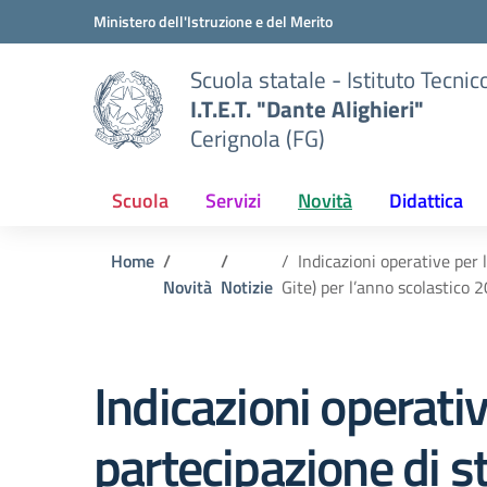
Vai ai contenuti
Vai al menu di navigazione
Vai al footer
Ministero dell'Istruzione e del Merito
Scuola statale - Istituto Tecnic
I.T.E.T. "Dante Alighieri"
Cerignola (FG)
Scuola
Servizi
Novità
Didattica
Home
Indicazioni operative per 
Novità
Notizie
Gite) per l’anno scolastico
Indicazioni operati
partecipazione di s