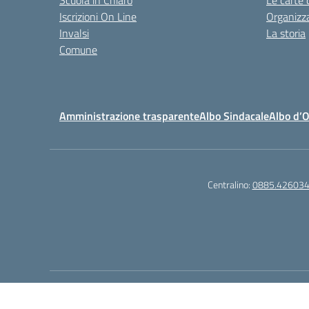
Scuola in Chiaro
Le carte 
Iscrizioni On Line
Organizz
Invalsi
La storia
Comune
Amministrazione trasparente
Albo Sindacale
Albo d’
Centralino:
0885.42603