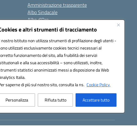
Amministrazione trasparente
Albo Sindacale
Albo d’Oro
Sicurezza
Cookies e altri strumenti di tracciamento
Erasmus
Il nostro Istituto non utilizza strumenti di profilazione degli utenti -
sono utilizzati esclusivamente cookies tecnici necessari al
Seguici su:
corretto funzionamento del sito, alla fruibilità dei servizi
istituzionali e alla sua accessibilità – sono utilizzati, inoltre,
strumenti statistici anonimizzati messi a disposizione da Web
Analytics Italia.
02000p@pec.istruzione.it
Per saperne di più sul nostro sito, consulta la ns.
Cookie Policy.
Personalizza
Rifiuta tutto
Accettare tutto