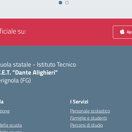
iciale su:
App
uola statale - Istituto Tecnico
T.E.T. "Dante Alighieri"
rignola (FG)
Visita la pagina iniziale della scuola
la
I Servizi
zione
Personale scolastico
Famiglie e studenti
della scuola
Percorsi di studio