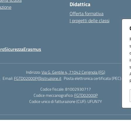
della scuola
Didattica
azione
Offerta formativa
I progetti delle classi
Oro
Sicurezza
Erasmus
Indirizzo:
Via G. Gentile 4, 71042 Cerignola (FG)
4
Email:
FGTD02000P@istruzione.it
Posta elettronica certificata (PEC):
fgtd
Codice fiscale: 81002930717
Codice meccanografico:
FGTD02000P
Codice unico di fatturazione (CUF): UFUN7Y
Hosting & Powered by 3D Solution S.r.l.
Concept & Design by Designers Italia