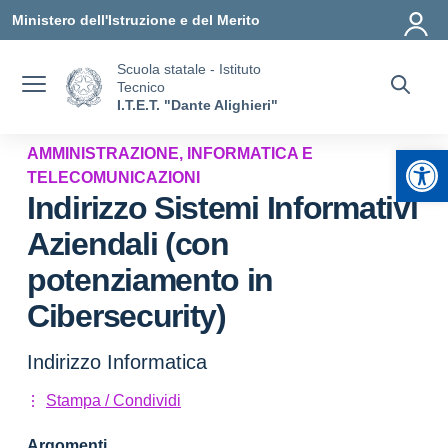
Vai ai contenuti
Vai al menu di navigazione
Vai al footer
Ministero dell'Istruzione e del Merito
Scuola statale - Istituto
Tecnico
I.T.E.T. "Dante Alighieri"
Apr
AMMINISTRAZIONE, INFORMATICA E
TELECOMUNICAZIONI
Indirizzo Sistemi Informativi
Aziendali (con
potenziamento in
Cibersecurity)
Indirizzo Informatica
Stampa / Condividi
Argomenti