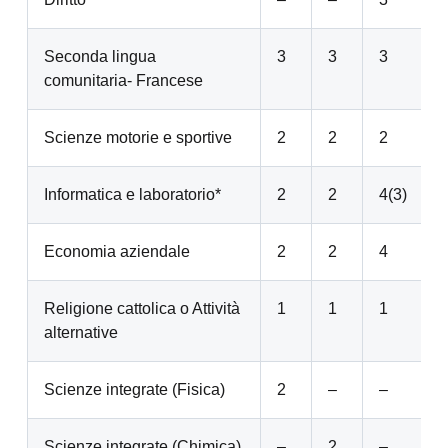
Seconda lingua
3
3
3
comunitaria- Francese
Scienze motorie e sportive
2
2
2
Informatica e laboratorio*
2
2
4(3)
5
Economia aziendale
2
2
4
Religione cattolica o Attività
1
1
1
alternative
Scienze integrate (Fisica)
2
–
–
Scienze integrate (Chimica)
–
2
–