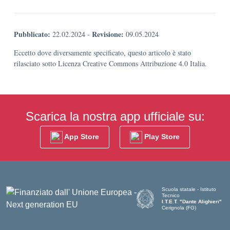
Pubblicato:
Revisione:
22.02.2024
-
09.05.2024
Eccetto dove diversamente specificato, questo articolo è stato
rilasciato sotto Licenza Creative Commons Attribuzione 4.0 Italia.
Scarica la nostra app ufficiale su:
App Store
Play Store
Scuola statale - Istituto
Tecnico
I.T.E.T. "Dante Alighieri"
Cerignola (FG)
— Visita la pagina iniziale de