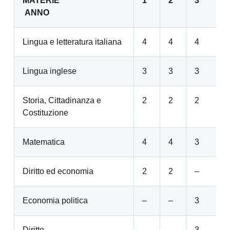
MATERIE
1°
2°
3°
4
ANNO
Lingua e letteratura italiana
4
4
4
Lingua inglese
3
3
3
Storia, Cittadinanza e
2
2
2
Costituzione
Matematica
4
4
3
Diritto ed economia
2
2
–
Economia politica
–
–
3
Diritto
–
–
3