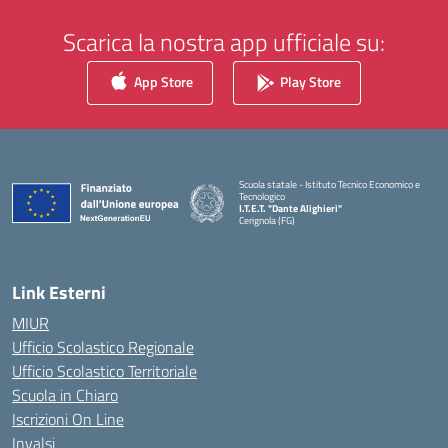
Scarica la nostra app ufficiale su:
App Store
Play Store
Scuola statale - Istituto Tecnico Economico e
Tecnologico
I.T.E.T. "Dante Alighieri"
Cerignola (FG)
— Visita la pagina iniziale della scuola
Link Esterni
MIUR
Ufficio Scolastico Regionale
Ufficio Scolastico Territoriale
Scuola in Chiaro
Iscrizioni On Line
Invalsi