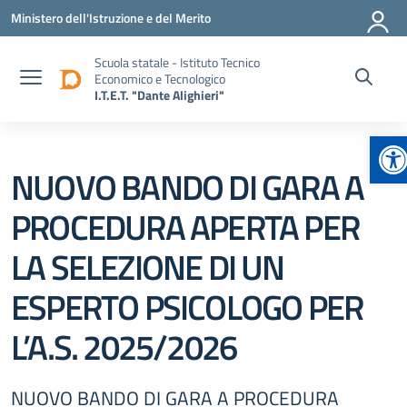
Vai ai contenuti
Vai al menu di navigazione
Vai al footer
Ministero dell'Istruzione e del Merito
Scuola statale - Istituto Tecnico
Economico e Tecnologico
I.T.E.T. "Dante Alighieri"
Ap
NUOVO BANDO DI GARA A
PROCEDURA APERTA PER
LA SELEZIONE DI UN
ESPERTO PSICOLOGO PER
L’A.S. 2025/2026
NUOVO BANDO DI GARA A PROCEDURA