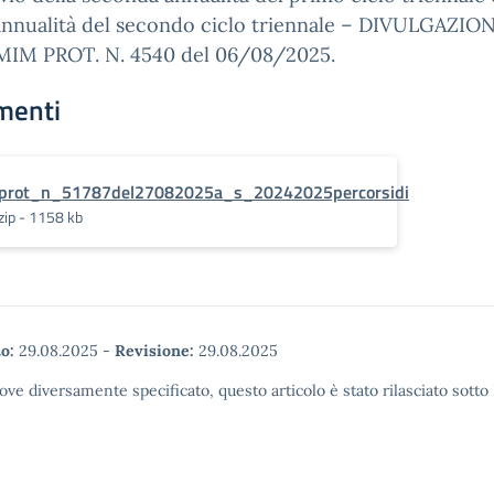
annualità del secondo ciclo triennale – DIVULGAZION
IM PROT. N. 4540 del 06/08/2025.
menti
prot_n_51787del27082025a_s_20242025percorsidi
zip - 1158 kb
o:
29.08.2025
-
Revisione:
29.08.2025
ove diversamente specificato, questo articolo è stato rilasciato sott