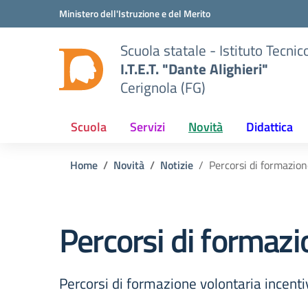
Vai ai contenuti
Vai al menu di navigazione
Vai al footer
Ministero dell'Istruzione e del Merito
Scuola statale - Istituto Tecn
I.T.E.T. "Dante Alighieri"
Cerignola (FG)
Scuola
Servizi
Novità
Didattica
Home
Novità
Notizie
Percorsi di formazion
Percorsi di formazi
Percorsi di formazione volontaria incenti