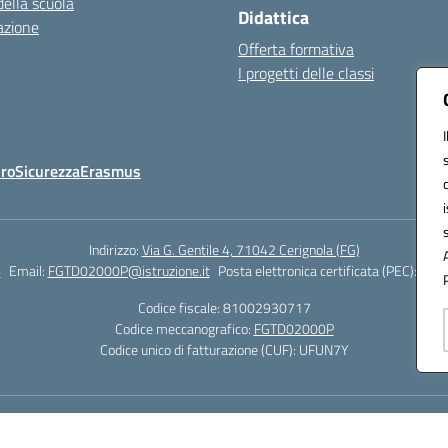
della scuola
Didattica
azione
Offerta formativa
I progetti delle classi
Oro
Sicurezza
Erasmus
Indirizzo:
Via G. Gentile 4, 71042 Cerignola (FG)
4
Email:
FGTD02000P@istruzione.it
Posta elettronica certificata (PEC):
fgtd
Codice fiscale: 81002930717
Codice meccanografico:
FGTD02000P
Codice unico di fatturazione (CUF): UFUN7Y
Hosting & Powered by 3D Solution S.r.l.