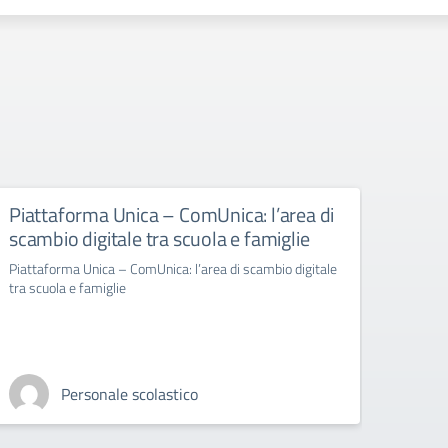
Piattaforma Unica – ComUnica: l’area di
Richi
scambio digitale tra scuola e famiglie
doce
nell
Piattaforma Unica – ComUnica: l’area di scambio digitale
Gree
tra scuola e famiglie
Richies
insegn
Energy
Personale scolastico