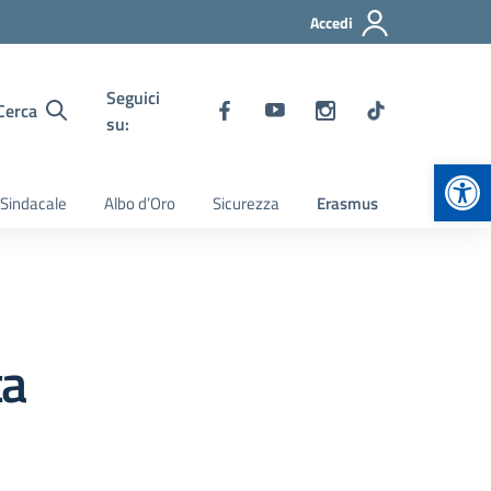
Accedi
Seguici
Cerca
su:
Apr
 Sindacale
Albo d’Oro
Sicurezza
Erasmus
ta