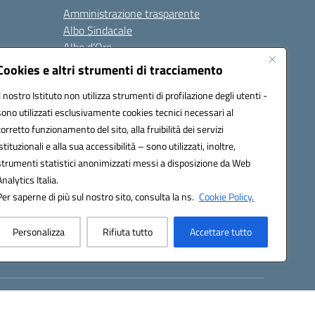
Amministrazione trasparente
Albo Sindacale
Albo d’Oro
Sicurezza
Cookies e altri strumenti di tracciamento
Erasmus
Il nostro Istituto non utilizza strumenti di profilazione degli utenti -
sono utilizzati esclusivamente cookies tecnici necessari al
Seguici su:
corretto funzionamento del sito, alla fruibilità dei servizi
istituzionali e alla sua accessibilità – sono utilizzati, inoltre,
strumenti statistici anonimizzati messi a disposizione da Web
Analytics Italia.
02000p@pec.istruzione.it
Per saperne di più sul nostro sito, consulta la ns.
Cookie Policy.
Personalizza
Rifiuta tutto
Accettare tutto