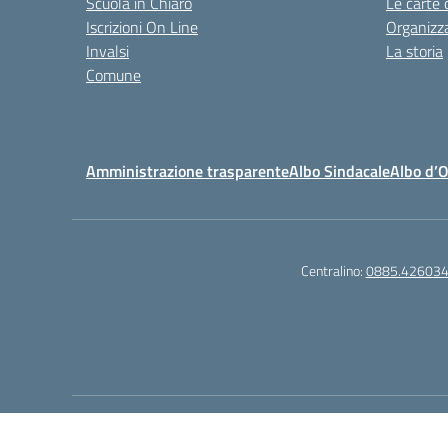
Scuola in Chiaro
Le carte 
Iscrizioni On Line
Organizz
Invalsi
La storia
Comune
Amministrazione trasparente
Albo Sindacale
Albo d’
Centralino:
0885.42603