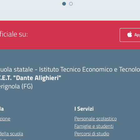
iciale su:
App
uola statale - Istituto Tecnico Economico e Tecnol
T.E.T. "Dante Alighieri"
rignola (FG)
Visita la pagina iniziale della scuola
la
I Servizi
zione
Personale scolastico
Famiglie e studenti
della scuola
Percorsi di studio