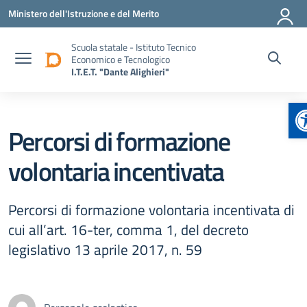
Vai ai contenuti
Vai al menu di navigazione
Vai al footer
Ministero dell'Istruzione e del Merito
Scuola statale - Istituto Tecnico
Economico e Tecnologico
I.T.E.T. "Dante Alighieri"
A
Percorsi di formazione
volontaria incentivata
Percorsi di formazione volontaria incentivata di
cui all’art. 16-ter, comma 1, del decreto
legislativo 13 aprile 2017, n. 59