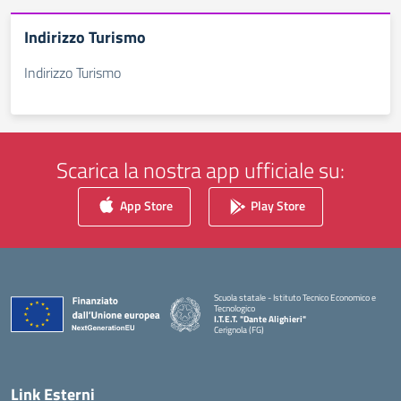
Indirizzo Turismo
Indirizzo Turismo
Scarica la nostra app ufficiale su:
App Store
Play Store
Scuola statale - Istituto Tecnico Economico e
Tecnologico
I.T.E.T. "Dante Alighieri"
Cerignola (FG)
— Visita la pagina iniziale della scuola
Link Esterni