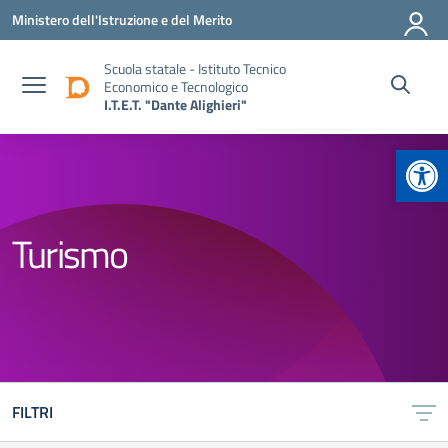
Vai ai contenuti
Vai al menu di navigazione
Vai al footer
Ministero dell'Istruzione e del Merito
Scuola statale - Istituto Tecnico
Economico e Tecnologico
I.T.E.T. "Dante Alighieri"
Apr
Turismo
FILTRI