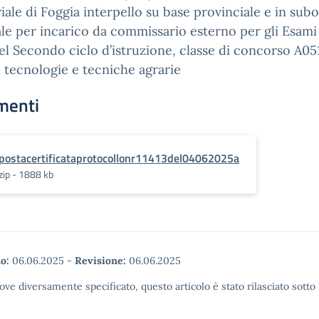
riale di Foggia interpello su base provinciale e in sub
le per incarico da commissario esterno per gli Esami
el Secondo ciclo d’istruzione, classe di concorso A05
 tecnologie e tecniche agrarie
menti
postacertificataprotocollonr11413del04062025a
zip - 1888 kb
o:
06.06.2025
-
Revisione:
06.06.2025
ove diversamente specificato, questo articolo è stato rilasciato sott