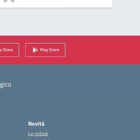
 Store
Play Store
ogico
Novità
Le notizie