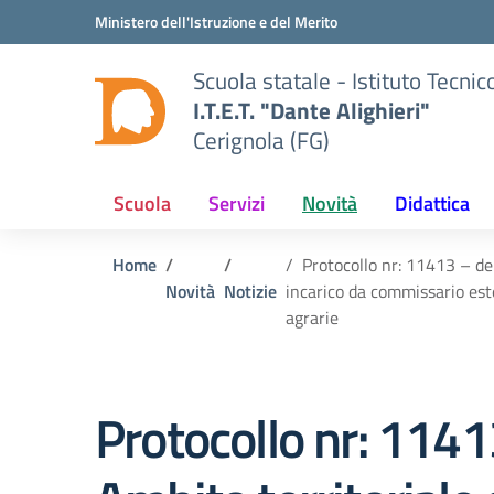
Vai ai contenuti
Vai al menu di navigazione
Vai al footer
Ministero dell'Istruzione e del Merito
Scuola statale - Istituto Tecn
I.T.E.T. "Dante Alighieri"
Cerignola (FG)
Scuola
Servizi
Novità
Didattica
Home
Protocollo nr: 11413 – de
Novità
Notizie
incarico da commissario este
agrarie
Protocollo nr: 11