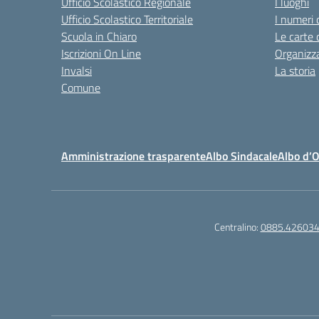
Ufficio Scolastico Regionale
I luoghi
Ufficio Scolastico Territoriale
I numeri 
Scuola in Chiaro
Le carte 
Iscrizioni On Line
Organizz
Invalsi
La storia
Comune
Amministrazione trasparente
Albo Sindacale
Albo d’
Centralino:
0885.42603