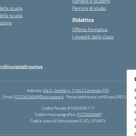
Famiglie e studenti
della scuola
Percorsi di studio
della scuola
Didattica
azione
Offerta formativa
I progetti delle classi
Oro
Sicurezza
Erasmus
Indirizzo:
Via G. Gentile 4, 71042 Cerignola (FG)
4
Email:
FGTD02000P@istruzione.it
Posta elettronica certificata (PEC):
fgtd
Codice fiscale: 81002930717
Codice meccanografico:
FGTD02000P
Codice unico di fatturazione (CUF): UFUN7Y