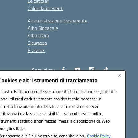
Le circolari
Calendario eventi
Amministrazione trasparente
Albo Sindacale
Albo d’Oro
Sicurezza
Erasmus
Seguici su:
Cookies e altri strumenti di tracciamento
Il nostro Istituto non utilizza strumenti di profilazione degli utenti -
02000p@pec.istruzione.it
sono utilizzati esclusivamente cookies tecnici necessari al
corretto funzionamento del sito, alla fruibilità dei servizi
istituzionali e alla sua accessibilità – sono utilizzati, inoltre,
strumenti statistici anonimizzati messi a disposizione da Web
Analytics Italia.
Per saperne di più sul nostro sito, consulta la ns.
Cookie Policy.