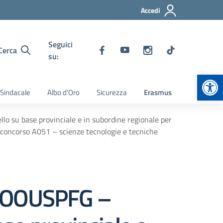
Accedi
Seguici
Cerca
su:
Apr
 Sindacale
Albo d’Oro
Sicurezza
Erasmus
o su base provinciale e in subordine regionale per
di concorso A051 – scienze tecnologie e tecniche
 AOOUSPFG –