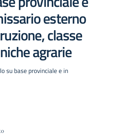
ase provinciale e
missario esterno
truzione, classe
niche agrarie
o su base provinciale e in
to