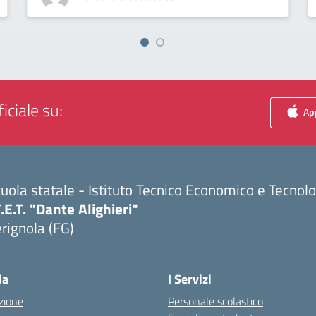
iciale su:
App
uola statale - Istituto Tecnico Economico e Tecnol
T.E.T. "Dante Alighieri"
rignola (FG)
Visita la pagina iniziale della scuola
la
I Servizi
zione
Personale scolastico