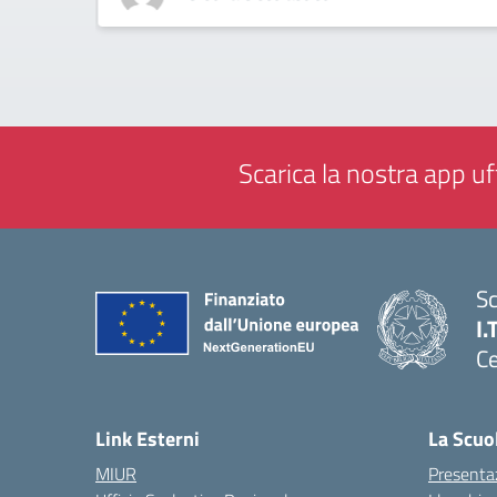
Scarica la nostra app uff
Sc
I.
Ce
— 
Link Esterni
La Scuo
MIUR
Presenta