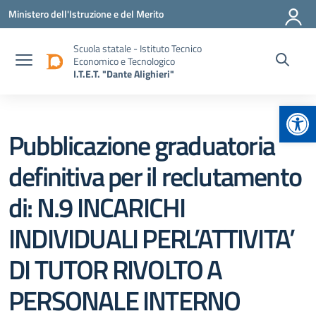
Vai ai contenuti
Vai al menu di navigazione
Vai al footer
Ministero dell'Istruzione e del Merito
Scuola statale - Istituto Tecnico
Economico e Tecnologico
I.T.E.T. "Dante Alighieri"
Apr
Pubblicazione graduatoria
definitiva per il reclutamento
di: N.9 INCARICHI
INDIVIDUALI PERL’ATTIVITA’
DI TUTOR RIVOLTO A
PERSONALE INTERNO