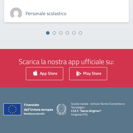
Personale scolastico
Scarica la nostra app ufficiale su:
App Store
Play Store
Scuola statale - Istituto Tecnico Economico e
Tecnologico
I.T.E.T. "Dante Alighieri"
Cerignola (FG)
— Visita la pagina iniziale della scuola