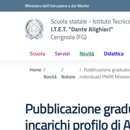
Vai ai contenuti
Vai al menu di navigazione
Vai al footer
Ministero dell'Istruzione e del Merito
Scuola statale - Istituto Tecnic
I.T.E.T. "Dante Alighieri"
Cerignola (FG)
Scuola
Servizi
Novità
Didattica
Home
Pubblicazione graduatori
Novità
Notizie
individuali) PNRR Missio
Pubblicazione gradu
incarichi profilo di 