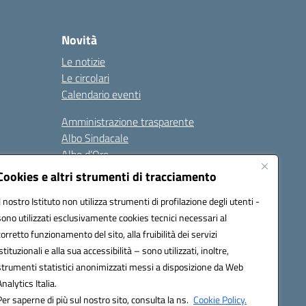
Novità
Le notizie
Le circolari
Calendario eventi
Amministrazione trasparente
Albo Sindacale
Albo d’Oro
Sicurezza
Cookies e altri strumenti di tracciamento
Erasmus
Il nostro Istituto non utilizza strumenti di profilazione degli utenti -
sono utilizzati esclusivamente cookies tecnici necessari al
Seguici su:
corretto funzionamento del sito, alla fruibilità dei servizi
istituzionali e alla sua accessibilità – sono utilizzati, inoltre,
strumenti statistici anonimizzati messi a disposizione da Web
Analytics Italia.
02000p@pec.istruzione.it
Per saperne di più sul nostro sito, consulta la ns.
Cookie Policy.