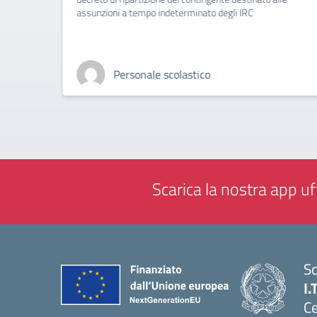
assunzioni a tempo indeterminato degli IRC
Personale scolastico
Scarica la nostra app uff
Sc
I.
Ce