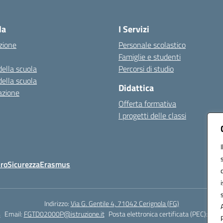
Visita la pagina iniziale della scuola
la
I Servizi
zione
Personale scolastico
Famiglie e studenti
della scuola
Percorsi di studio
della scuola
Didattica
azione
Offerta formativa
I progetti delle classi
Oro
Sicurezza
Erasmus
Indirizzo:
Via G. Gentile 4, 71042 Cerignola (FG)
4
Email:
FGTD02000P@istruzione.it
Posta elettronica certificata (PEC):
fgtd