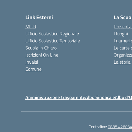
— 
Link Esterni
La Scuo
MIUR
Presenta
Ufficio Scolastico Regionale
I luoghi
Ufficio Scolastico Territoriale
I numeri 
Scuola in Chiaro
Le carte 
Iscrizioni On Line
Organizz
Invalsi
La storia
Comune
Amministrazione trasparente
Albo Sindacale
Albo d’
Centralino:
0885.42603