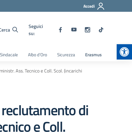
Accedi
Seguici
Cerca
su:
Apr
 Sindacale
Albo d’Oro
Sicurezza
Erasmus
nistr. Ass. Tecnico e Coll. Scol. (incarichi
l reclutamento di
cnico e Coll.