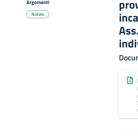
prov
Argomenti
inca
Notizie
Ass.
ind
Docu