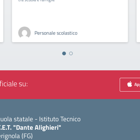
Personale scolastico
iciale su:
App
uola statale - Istituto Tecnico
T.E.T. "Dante Alighieri"
rignola (FG)