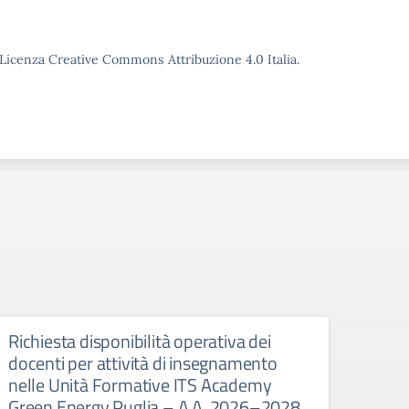
o Licenza Creative Commons Attribuzione 4.0 Italia.
Richiesta disponibilità operativa dei
DEC
docenti per attività di insegnamento
GRA
nelle Unità Formative ITS Academy
DECRE
Green Energy Puglia – A.A. 2026–2028
DOCEN