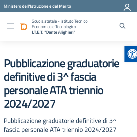
Vai ai contenuti
Vai al menu di navigazione
Vai al footer
Ministero dell'Istruzione e del Merito
Scuola statale - Istituto Tecnico
Economico e Tecnologico
I.T.E.T. "Dante Alighieri"
Ap
Pubblicazione graduatorie
definitive di 3^ fascia
personale ATA triennio
2024/2027
Pubblicazione graduatorie definitive di 3^
fascia personale ATA triennio 2024/2027