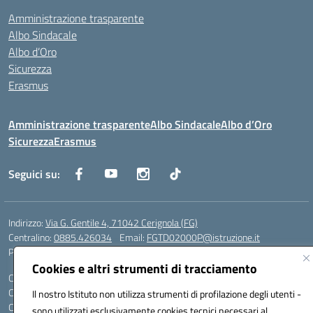
Amministrazione trasparente
Albo Sindacale
Albo d’Oro
Sicurezza
Erasmus
Amministrazione trasparente
Albo Sindacale
Albo d’Oro
Sicurezza
Erasmus
Seguici su:
Indirizzo:
Via G. Gentile 4, 71042 Cerignola (FG)
Centralino:
0885.426034
Email:
FGTD02000P@istruzione.it
Posta elettronica certificata (PEC):
fgtd02000p@pec.istruzione.it
Cookies e altri strumenti di tracciamento
Codice fiscale: 81002930717
Codice meccanografico:
FGTD02000P
Il nostro Istituto non utilizza strumenti di profilazione degli utenti -
Codice unico di fatturazione (CUF): UFUN7Y
sono utilizzati esclusivamente cookies tecnici necessari al