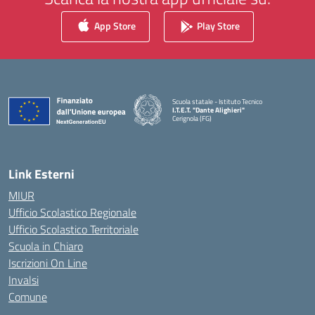
App Store
Play Store
Scuola statale - Istituto Tecnico
I.T.E.T. "Dante Alighieri"
Cerignola (FG)
— Visita la pagina iniziale della scuola
Link Esterni
MIUR
Ufficio Scolastico Regionale
Ufficio Scolastico Territoriale
Scuola in Chiaro
Iscrizioni On Line
Invalsi
Comune