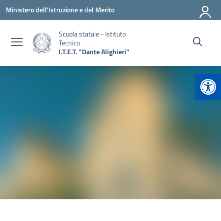
Vai ai contenuti
Vai al menu di navigazione
Vai al footer
Ministero dell'Istruzione e del Merito
Scuola statale - Istituto
Tecnico
I.T.E.T. "Dante Alighieri"
Apr