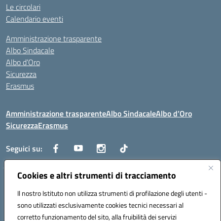
Le circolari
Calendario eventi
Amministrazione trasparente
Albo Sindacale
Albo d’Oro
Sicurezza
Erasmus
Amministrazione trasparente
Albo Sindacale
Albo d’Oro
Sicurezza
Erasmus
Seguici su:
Cookies e altri strumenti di tracciamento
Indirizzo:
Via G. Gentile 4, 71042 Cerignola (FG)
Centralino:
Il nostro Istituto non utilizza strumenti di profilazione degli utenti -
0885.426034
Email:
FGTD02000P@istruzione.it
Posta elettronica certificata (PEC):
fgtd02000p@pec.istruzione.it
sono utilizzati esclusivamente cookies tecnici necessari al
corretto funzionamento del sito, alla fruibilità dei servizi