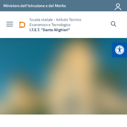
Vai ai contenuti
Vai al menu di navigazione
Vai al footer
Ministero dell'Istruzione e del Merito
Scuola statale - Istituto Tecnico
Economico e Tecnologico
I.T.E.T. "Dante Alighieri"
Apr