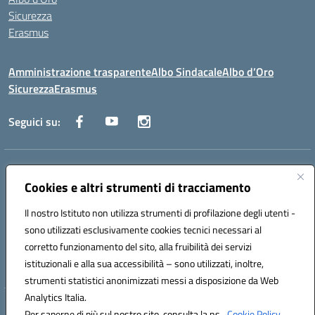
Sicurezza
Erasmus
Amministrazione trasparente
Albo Sindacale
Albo d’Oro
Sicurezza
Erasmus
Seguici su:
Indirizzo:
Via G. Gentile 4, 71042 Cerignola (FG)
Cookies e altri strumenti di tracciamento
Centralino:
0885.426034
Email:
FGTD02000P@istruzione.it
Posta elettronica certificata (PEC):
fgtd02000p@pec.istruzione.it
Il nostro Istituto non utilizza strumenti di profilazione degli utenti -
Codice fiscale: 81002930717
sono utilizzati esclusivamente cookies tecnici necessari al
Codice meccanografico:
FGTD02000P
corretto funzionamento del sito, alla fruibilità dei servizi
Codice unico di fatturazione (CUF): UFUN7Y
istituzionali e alla sua accessibilità – sono utilizzati, inoltre,
strumenti statistici anonimizzati messi a disposizione da Web
Analytics Italia.
Hosting & Powered by 3D Solution S.r.l.
Per saperne di più sul nostro sito, consulta la ns.
Cookie Policy.