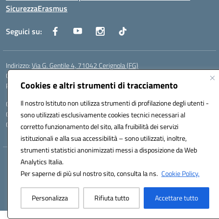
Sicurezza
Erasmus
Seguici su:
Indirizzo:
Via G. Gentile 4, 71042 Cerignola (FG)
Centralino:
0885.426034
Email:
FGTD02000P@istruzione.it
Cookies e altri strumenti di tracciamento
Posta elettronica certificata (PEC):
fgtd02000p@pec.istruzione.it
Il nostro Istituto non utilizza strumenti di profilazione degli utenti -
Codice fiscale: 81002930717
Codice meccanografico:
FGTD02000P
sono utilizzati esclusivamente cookies tecnici necessari al
Codice unico di fatturazione (CUF): UFUN7Y
corretto funzionamento del sito, alla fruibilità dei servizi
istituzionali e alla sua accessibilità – sono utilizzati, inoltre,
strumenti statistici anonimizzati messi a disposizione da Web
Hosting & Powered by 3D Solution S.r.l.
Analytics Italia.
Concept & Design by Designers Italia
Per saperne di più sul nostro sito, consulta la ns.
Cookie Policy.
Personalizza
Rifiuta tutto
Accettare tutto