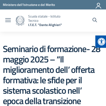
Vai ai contenuti
Vai al menu di navigazione
Vai al footer
Ministero dell'Istruzione e del Merito
Scuola statale - Istituto
Tecnico
I.T.E.T. "Dante Alighieri"
Ap
Seminario di formazione- 28
maggio 2025 – “Il
miglioramento dell’ offerta
formativa: le sfide per il
sistema scolastico nell’
epoca della transizione