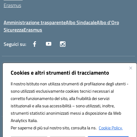
Erasmus
Amministrazione trasparente
Albo Sindacale
Albo d’Oro
Sicurezza
Erasmus
Seguici su:
Indirizzo:
Via G. Gentile 4, 71042 Cerignola (FG)
Centralino:
Cookies e altri strumenti di tracciamento
0885.426034
Email:
FGTD02000P@istruzione.it
Posta elettronica certificata (PEC):
fgtd02000p@pec.istruzione.it
Il nostro Istituto non utilizza strumenti di profilazione degli utenti -
Codice fiscale: 81002930717
sono utilizzati esclusivamente cookies tecnici necessari al
Codice meccanografico:
FGTD02000P
corretto funzionamento del sito, alla fruibilità dei servizi
Codice unico di fatturazione (CUF): UFUN7Y
istituzionali e alla sua accessibilità – sono utilizzati, inoltre,
strumenti statistici anonimizzati messi a disposizione da Web
Analytics Italia.
Hosting & Powered by 3D Solution S.r.l.
Per saperne di più sul nostro sito, consulta la ns.
Cookie Policy.
Concept & Design by Designers Italia