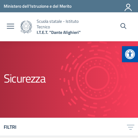
Vai ai contenuti
Vai al menu di navigazione
Vai al footer
Ministero dell'Istruzione e del Merito
Scuola statale - Istituto
Tecnico
I.T.E.T. "Dante Alighieri"
Apr
Sicurezza
FILTRI