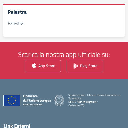
Palestra
Palestra
Scarica la nostra app ufficiale su:
App Store
Play Store
Scuola statale - Istituto Tecnico Economico e
Tecnologico
I.T.E.T. "Dante Alighieri"
Cerignola (FG)
— Visita la pagina iniziale della scuola
Link Esterni