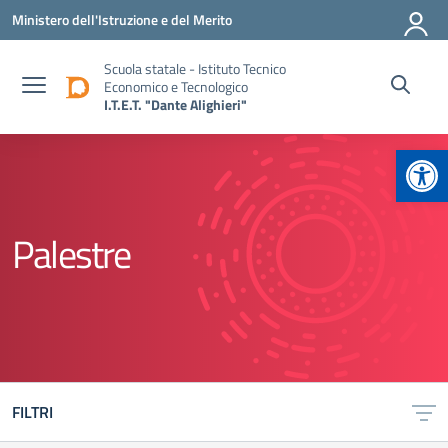
Vai ai contenuti
Vai al menu di navigazione
Vai al footer
Ministero dell'Istruzione e del Merito
Scuola statale - Istituto Tecnico
Economico e Tecnologico
I.T.E.T. "Dante Alighieri"
Apr
Palestre
FILTRI