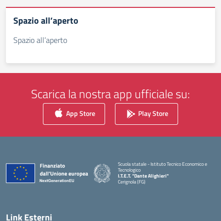
Spazio all’aperto
Spazio all’aperto
Scarica la nostra app ufficiale su:
App Store
Play Store
Scuola statale - Istituto Tecnico Economico e
Tecnologico
I.T.E.T. "Dante Alighieri"
Cerignola (FG)
— Visita la pagina iniziale della scuola
Link Esterni