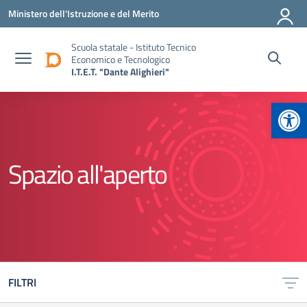
Vai ai contenuti
Vai al menu di navigazione
Vai al footer
Ministero dell'Istruzione e del Merito
Scuola statale - Istituto Tecnico
Economico e Tecnologico
I.T.E.T. "Dante Alighieri"
Apr
Spazio all'aperto
FILTRI