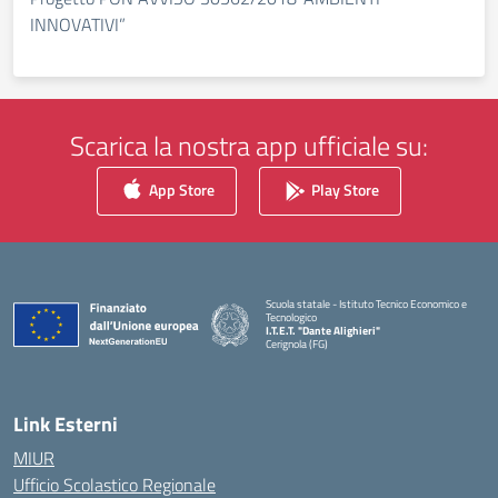
INNOVATIVI”
Scarica la nostra app ufficiale su:
App Store
Play Store
Scuola statale - Istituto Tecnico Economico e
Tecnologico
I.T.E.T. "Dante Alighieri"
Cerignola (FG)
— Visita la pagina iniziale della scuola
Link Esterni
MIUR
Ufficio Scolastico Regionale