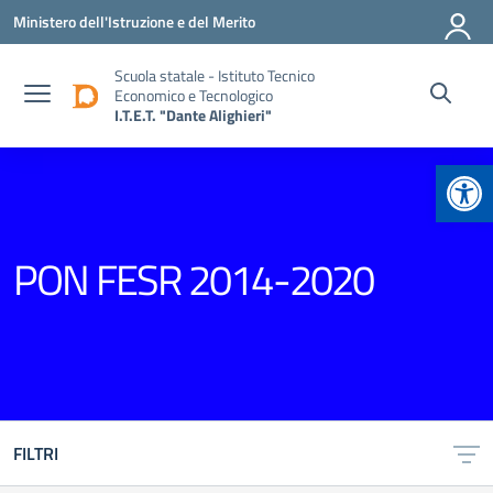
Vai ai contenuti
Vai al menu di navigazione
Vai al footer
Ministero dell'Istruzione e del Merito
Scuola statale - Istituto Tecnico
Economico e Tecnologico
I.T.E.T. "Dante Alighieri"
Apr
PON FESR 2014-2020
FILTRI