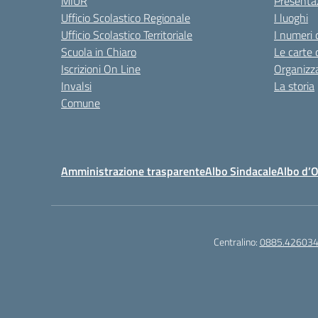
MIUR
Presenta
Ufficio Scolastico Regionale
I luoghi
Ufficio Scolastico Territoriale
I numeri 
Scuola in Chiaro
Le carte 
Iscrizioni On Line
Organizz
Invalsi
La storia
Comune
Amministrazione trasparente
Albo Sindacale
Albo d’
Centralino:
0885.42603