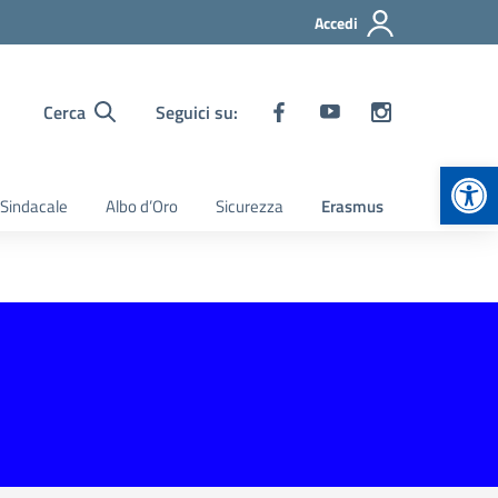
Accedi
Cerca
Seguici su:
Apr
 Sindacale
Albo d’Oro
Sicurezza
Erasmus