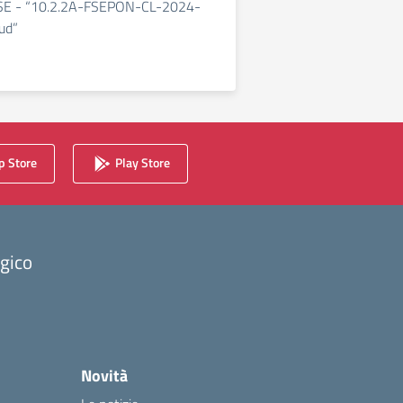
SE - “10.2.2A-FSEPON-CL-2024-
ud”
 Store
Play Store
ogico
Novità