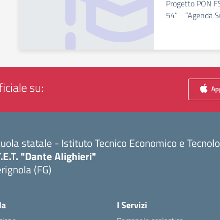
Progetto PON F
54” - “Agenda S
iciale su:
App
uola statale - Istituto Tecnico Economico e Tecnol
T.E.T. "Dante Alighieri"
rignola (FG)
Visita la pagina iniziale della scuola
la
I Servizi