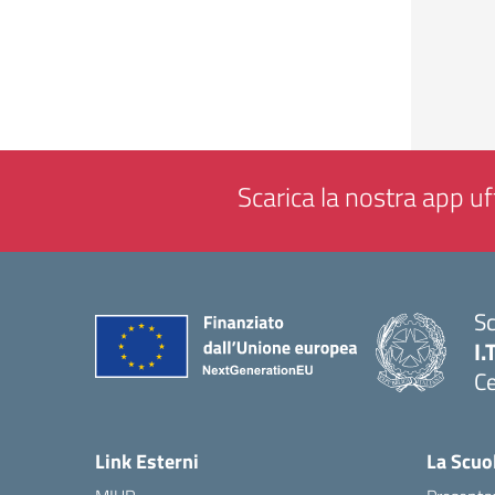
Scarica la nostra app uff
Sc
I.
Ce
— 
Link Esterni
La Scuo