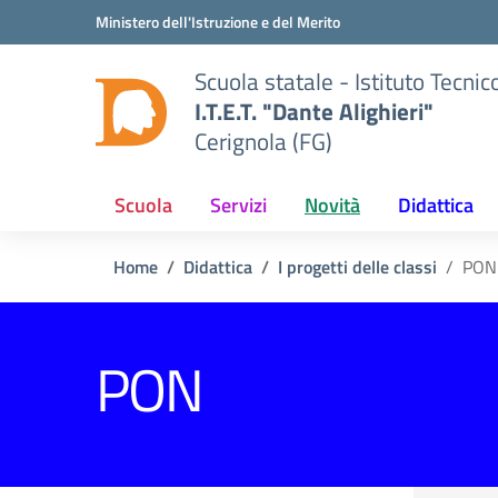
Vai ai contenuti
Vai al menu di navigazione
Vai al footer
Ministero dell'Istruzione e del Merito
Scuola statale - Istituto Tecn
I.T.E.T. "Dante Alighieri"
Cerignola (FG)
Scuola
Servizi
Novità
Didattica
Home
Didattica
I progetti delle classi
PON
PON