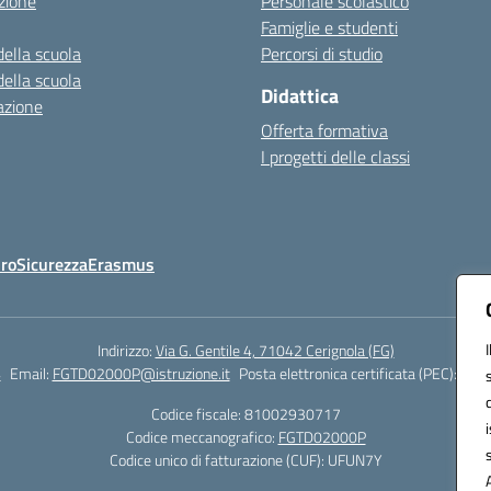
zione
Personale scolastico
Famiglie e studenti
della scuola
Percorsi di studio
della scuola
Didattica
azione
Offerta formativa
I progetti delle classi
Oro
Sicurezza
Erasmus
Indirizzo:
Via G. Gentile 4, 71042 Cerignola (FG)
4
Email:
FGTD02000P@istruzione.it
Posta elettronica certificata (PEC):
fgtd
Codice fiscale: 81002930717
Codice meccanografico:
FGTD02000P
Codice unico di fatturazione (CUF): UFUN7Y