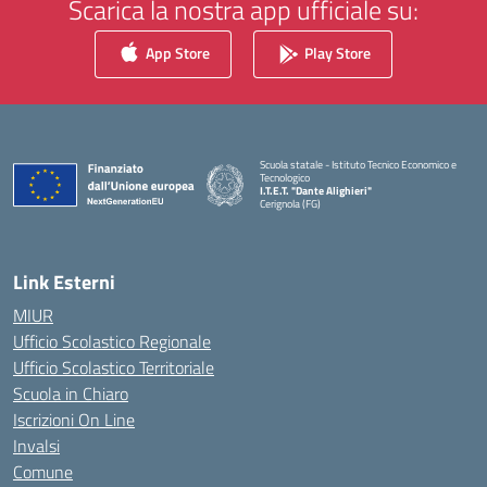
Scarica la nostra app ufficiale su:
App Store
Play Store
Scuola statale - Istituto Tecnico Economico e
Tecnologico
I.T.E.T. "Dante Alighieri"
Cerignola (FG)
— Visita la pagina iniziale della scuola
Link Esterni
MIUR
Ufficio Scolastico Regionale
Ufficio Scolastico Territoriale
Scuola in Chiaro
Iscrizioni On Line
Invalsi
Comune