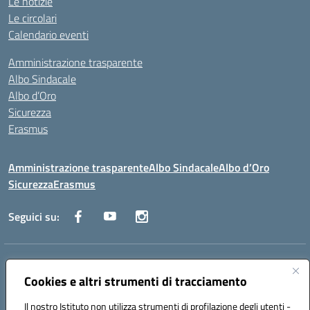
Le notizie
Le circolari
Calendario eventi
Amministrazione trasparente
Albo Sindacale
Albo d’Oro
Sicurezza
Erasmus
Amministrazione trasparente
Albo Sindacale
Albo d’Oro
Sicurezza
Erasmus
Seguici su:
Indirizzo:
Via G. Gentile 4, 71042 Cerignola (FG)
Centralino:
Cookies e altri strumenti di tracciamento
0885.426034
Email:
FGTD02000P@istruzione.it
Posta elettronica certificata (PEC):
fgtd02000p@pec.istruzione.it
Il nostro Istituto non utilizza strumenti di profilazione degli utenti -