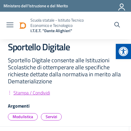
Vai ai contenuti
Vai al menu di navigazione
Vai al footer
Ministero dell'Istruzione e del Merito
Scuola statale - Istituto Tecnico
Economico e Tecnologico
I.T.E.T. "Dante Alighieri"
Apr
Sportello Digitale
Sportello Digitale consente alle Istituzioni
Scolastiche di ottemperare alle specifiche
richieste dettate dalla normativa in merito alla
Dematerializzione
Stampa / Condividi
Argomenti
Modulistica
Servizi