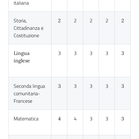
italiana
Storia,
2
2
2
2
2
Cittadinanza e
Costituzione
3
3
3
3
Lingua
3
inglese
Seconda lingua
3
3
3
3
3
comunitaria-
Francese
Matematica
4
3
3
4
3