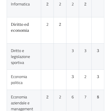
Informatica
2
2
2
2
2
Diritto ed
2
economia
Diritto e
3
3
3
legislazione
sportiva
Economia
2
3
3
politica
Economia
2
6
7
2
8
aziendale e
management