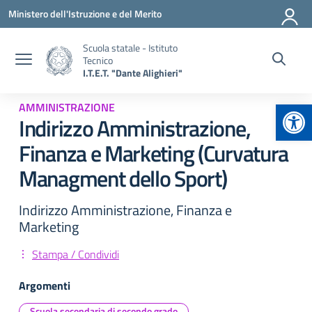
Vai ai contenuti
Vai al menu di navigazione
Vai al footer
Ministero dell'Istruzione e del Merito
Scuola statale - Istituto
Tecnico
I.T.E.T. "Dante Alighieri"
Apr
AMMINISTRAZIONE
Indirizzo Amministrazione,
Finanza e Marketing (Curvatura
Managment dello Sport)
Indirizzo Amministrazione, Finanza e
Marketing
Stampa / Condividi
Argomenti
Scuola secondaria di secondo grado