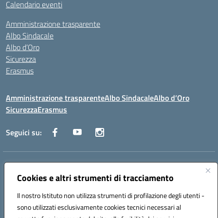
Calendario eventi
Amministrazione trasparente
Albo Sindacale
Albo d’Oro
Sicurezza
Erasmus
Amministrazione trasparente
Albo Sindacale
Albo d’Oro
Sicurezza
Erasmus
Seguici su:
Indirizzo:
Via G. Gentile 4, 71042 Cerignola (FG)
Centralino:
Cookies e altri strumenti di tracciamento
0885.426034
Email:
FGTD02000P@istruzione.it
Posta elettronica certificata (PEC):
fgtd02000p@pec.istruzione.it
Il nostro Istituto non utilizza strumenti di profilazione degli utenti -
Codice fiscale: 81002930717
sono utilizzati esclusivamente cookies tecnici necessari al
Codice meccanografico:
FGTD02000P