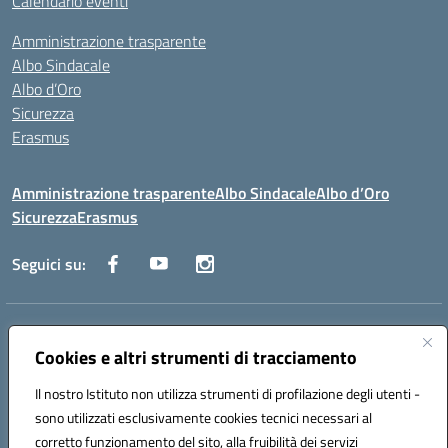
Calendario eventi
Amministrazione trasparente
Albo Sindacale
Albo d’Oro
Sicurezza
Erasmus
Amministrazione trasparente
Albo Sindacale
Albo d’Oro
Sicurezza
Erasmus
Seguici su:
Indirizzo:
Via G. Gentile 4, 71042 Cerignola (FG)
Centralino:
Cookies e altri strumenti di tracciamento
0885.426034
Email:
FGTD02000P@istruzione.it
Posta elettronica certificata (PEC):
fgtd02000p@pec.istruzione.it
Il nostro Istituto non utilizza strumenti di profilazione degli utenti -
Codice fiscale: 81002930717
sono utilizzati esclusivamente cookies tecnici necessari al
Codice meccanografico:
FGTD02000P
corretto funzionamento del sito, alla fruibilità dei servizi