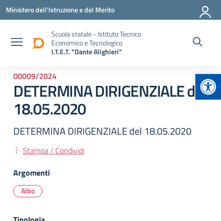
Vai ai contenuti
Vai al menu di navigazione
Vai al footer
Ministero dell'Istruzione e del Merito
Scuola statale - Istituto Tecnico
Economico e Tecnologico
I.T.E.T. "Dante Alighieri"
Apr
00009/2024
DETERMINA DIRIGENZIALE del
18.05.2020
DETERMINA DIRIGENZIALE del 18.05.2020
Stampa / Condividi
Argomenti
Albo
Tipologia