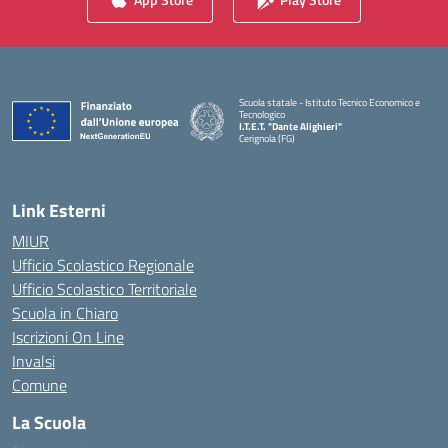
Scuola statale - Istituto Tecnico Economico e
Tecnologico
I.T.E.T. "Dante Alighieri"
Cerignola (FG)
— Visita la pagina iniziale della scuola
Link Esterni
MIUR
Ufficio Scolastico Regionale
Ufficio Scolastico Territoriale
Scuola in Chiaro
Iscrizioni On Line
Invalsi
Comune
La Scuola