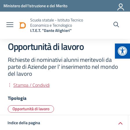
Vai ai contenuti
Vai al menu di navigazione
Vai al footer
Ministero dell'Istruzione e del Merito
Scuola statale - Istituto Tecnico
Economico e Tecnologico
I.T.E.T. "Dante Alighieri"
Apr
Opportunità di lavoro
Richieste di nominativi alunni meritevoli da
parte di Aziende per l' inserimento nel mondo
del lavoro
Stampa / Condividi
Tipologia
Opportunità di lavoro
Indice della pagina