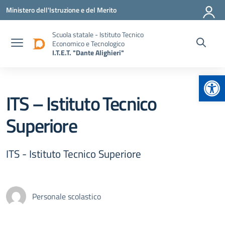
Vai ai contenuti
Vai al menu di navigazione
Vai al footer
Ministero dell'Istruzione e del Merito
Scuola statale - Istituto Tecnico
Economico e Tecnologico
I.T.E.T. "Dante Alighieri"
Apr
ITS – Istituto Tecnico
Superiore
ITS - Istituto Tecnico Superiore
Personale scolastico