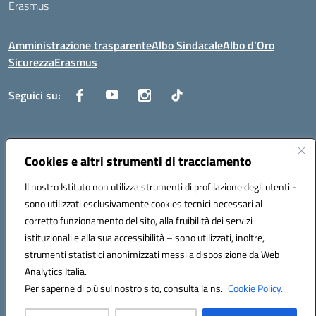
Erasmus
Amministrazione trasparente
Albo Sindacale
Albo d’Oro
Sicurezza
Erasmus
Seguici su:
Indirizzo:
Via G. Gentile 4, 71042 Cerignola (FG)
Centralino:
Cookies e altri strumenti di tracciamento
0885.426034
Email:
FGTD02000P@istruzione.it
Posta elettronica certificata (PEC):
fgtd02000p@pec.istruzione.it
Il nostro Istituto non utilizza strumenti di profilazione degli utenti -
Codice fiscale: 81002930717
sono utilizzati esclusivamente cookies tecnici necessari al
Codice meccanografico:
FGTD02000P
corretto funzionamento del sito, alla fruibilità dei servizi
Codice unico di fatturazione (CUF): UFUN7Y
istituzionali e alla sua accessibilità – sono utilizzati, inoltre,
strumenti statistici anonimizzati messi a disposizione da Web
Analytics Italia.
Hosting & Powered by 3D Solution S.r.l.
Per saperne di più sul nostro sito, consulta la ns.
Cookie Policy.
Concept & Design by Designers Italia