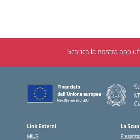
Scarica la nostra app uff
Sc
I.
Ce
— 
Link Esterni
La Scuo
MIUR
Presenta