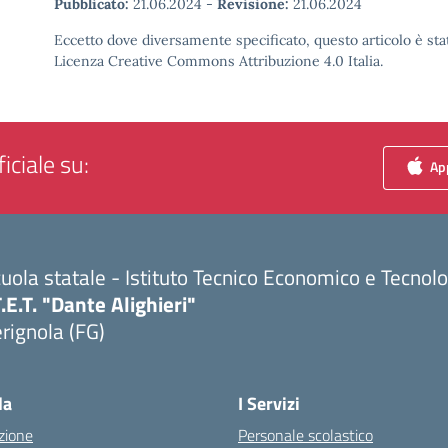
Pubblicato:
21.06.2024
-
Revisione:
21.06.2024
Eccetto dove diversamente specificato, questo articolo è stat
Licenza Creative Commons Attribuzione 4.0 Italia.
iciale su:
App
uola statale - Istituto Tecnico Economico e Tecnol
T.E.T. "Dante Alighieri"
rignola (FG)
Visita la pagina iniziale della scuola
la
I Servizi
zione
Personale scolastico