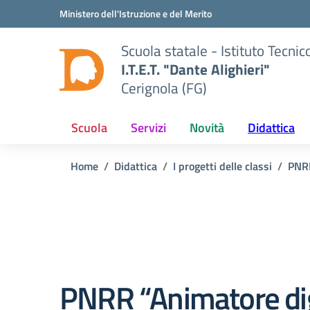
Vai ai contenuti
Vai al menu di navigazione
Vai al footer
Ministero dell'Istruzione e del Merito
Scuola statale - Istituto Tecn
I.T.E.T. "Dante Alighieri"
Cerignola (FG)
Scuola
Servizi
Novità
Didattica
Home
Didattica
I progetti delle classi
PNR
PNRR “Animatore dig