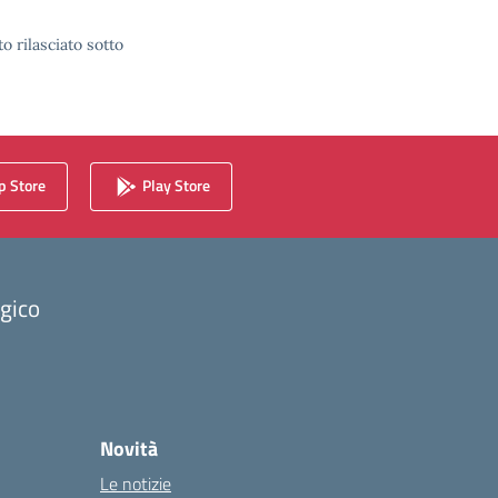
o rilasciato sotto
 Store
Play Store
ogico
Novità
Le notizie