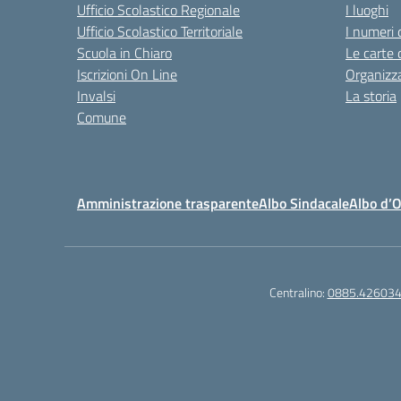
Ufficio Scolastico Regionale
I luoghi
Ufficio Scolastico Territoriale
I numeri 
Scuola in Chiaro
Le carte 
Iscrizioni On Line
Organizz
Invalsi
La storia
Comune
Amministrazione trasparente
Albo Sindacale
Albo d’
Centralino:
0885.42603