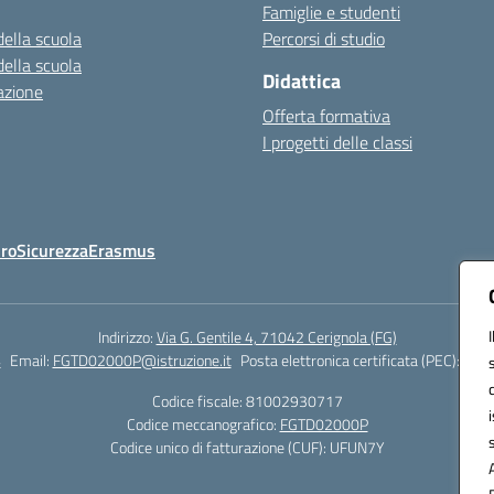
Famiglie e studenti
della scuola
Percorsi di studio
della scuola
Didattica
azione
Offerta formativa
I progetti delle classi
Oro
Sicurezza
Erasmus
Indirizzo:
Via G. Gentile 4, 71042 Cerignola (FG)
4
Email:
FGTD02000P@istruzione.it
Posta elettronica certificata (PEC):
fgtd
Codice fiscale: 81002930717
Codice meccanografico:
FGTD02000P
Codice unico di fatturazione (CUF): UFUN7Y