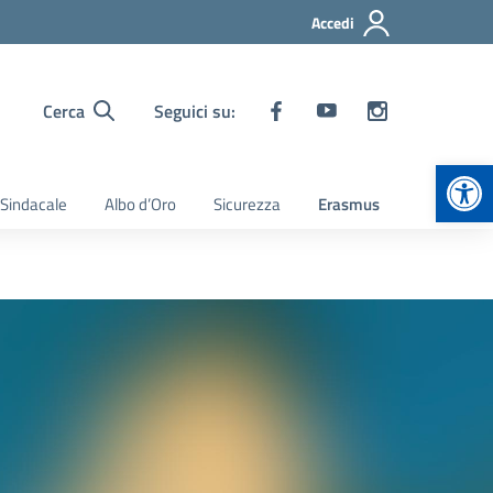
Accedi
Cerca
Seguici su:
Apr
 Sindacale
Albo d’Oro
Sicurezza
Erasmus