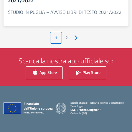
2021/2022
STUDIO IN PUGLIA – AVVISO LIBRI DI TESTO 2021/2022
1
2
Pagina successiva
Scarica la nostra app ufficiale su:
App Store
Play Store
Scuola statale - Istituto Tecnico Economico e
Tecnologico
I.T.E.T. "Dante Alighieri"
Cerignola (FG)
— Visita la pagina iniziale della scuola