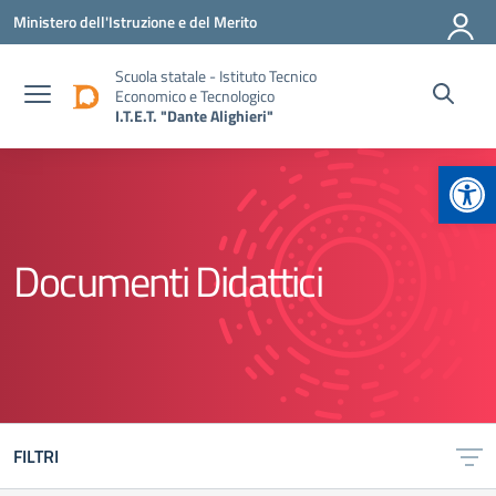
Vai ai contenuti
Vai al menu di navigazione
Vai al footer
Ministero dell'Istruzione e del Merito
Scuola statale - Istituto Tecnico
Economico e Tecnologico
I.T.E.T. "Dante Alighieri"
Apr
Documenti Didattici
FILTRI